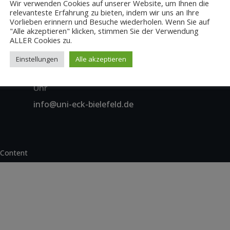
Wir verwenden Cookies auf unserer Website, um Ihnen die
relevanteste Erfahrung zu bieten, indem wir uns an Ihre
Vorlieben erinnern und Besuche wiederholen. Wenn Sie auf
"Alle akzeptieren" klicken, stimmen Sie der Verwendung
ALLER Cookies zu.
ÖFFNUNGSZEITEN
Einstellungen
Alle akzeptieren
Montags bis Sonntags, 10:00 bis 22:00
Uhr
info@uni-eck-bielefeld.de
 Content