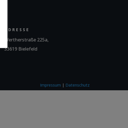
ADRESSE
Wertherstraße 225a,
33619 Bielefeld
Impressum
|
Datenschutz